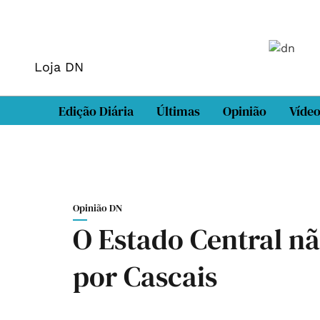
Loja DN
Edição Diária
Últimas
Opinião
Víde
Opinião DN
O Estado Central nã
por Cascais