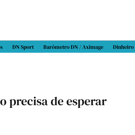
os
DN Sport
Barómetro DN / Aximage
Dinheiro
o precisa de esperar