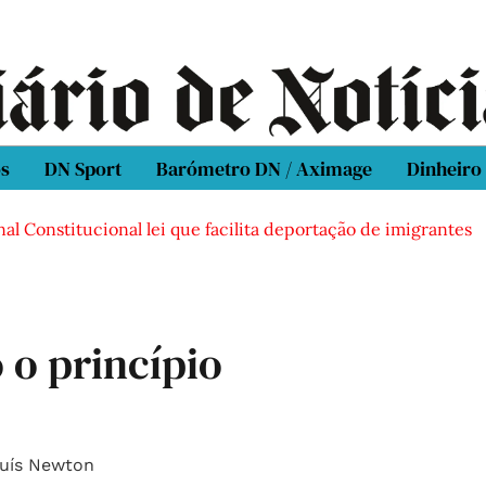
os
DN Sport
Barómetro DN / Aximage
Dinheiro
al Constitucional lei que facilita deportação de imigrantes
ó o princípio