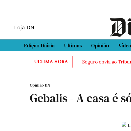
Loja DN
Edição Diária
Últimas
Opinião
Víde
ÚLTIMA HORA
Seguro envia ao Tribun
Opinião DN
Gebalis - A casa é s