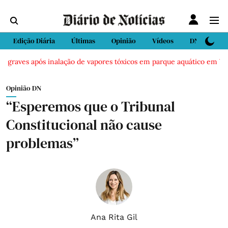
Edição Diária
Últimas
Opinião
Vídeos
DN Sport
 graves após inalação de vapores tóxicos em parque aquático em Vieir
Opinião DN
“Esperemos que o Tribunal
Constitucional não cause
problemas”
Ana Rita Gil