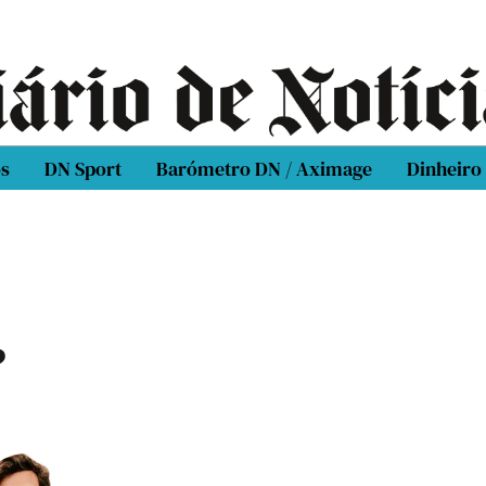
os
DN Sport
Barómetro DN / Aximage
Dinheiro
?