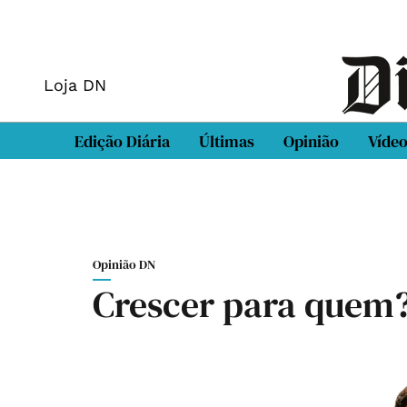
Loja DN
Edição Diária
Últimas
Opinião
Víde
Opinião DN
Crescer para quem