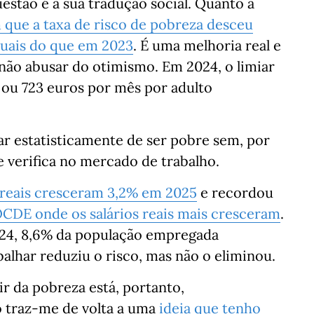
estão é a sua tradução social. Quanto a
que a taxa de risco de pobreza desceu
tuais do que em 2023
. É uma melhoria real e
ão abusar do otimismo. Em 2024, o limiar
 ou 723 euros por mês por adulto
ar estatisticamente de ser pobre sem, por
e verifica no mercado de trabalho.
 reais cresceram 3,2% em 2025
e recordou
 OCDE onde os salários reais mais cresceram
.
024, 8,6% da população empregada
alhar reduziu o risco, mas não o eliminou.
ir da pobreza está, portanto,
 traz-me de volta a uma
ideia que tenho