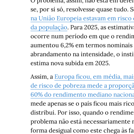
O problema, assim, não está em defe
se, por si só, resolvesse quase tudo.
na União Europeia estavam em risco 
da população
. Para 2025, as estimat
ocorre num período em que o rendim
aumentou 6,2% em termos nominais e
abrandamento na intensidade, o insti
estima nova subida em 2025.
Assim, a
Europa ficou, em média, mai
de risco de pobreza mede a proporçã
60% do rendimento mediano nacional,
mede apenas se o país ficou mais ri
distribui. Por isso, quando o rendim
problema não está necessariamente n
forma desigual como este chega às fa