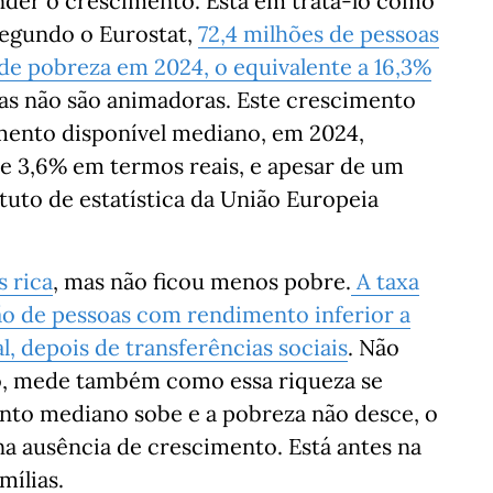
nder o crescimento. Está em tratá-lo como
 Segundo o Eurostat,
72,4 milhões de pessoas
de pobreza em 2024, o equivalente a 16,3%
ivas não são animadoras. Este crescimento
ento disponível mediano, em 2024,
 3,6% em termos reais, e apesar de um
tuto de estatística da União Europeia
s rica
, mas não ficou menos pobre.
A taxa
o de pessoas com rendimento inferior a
 depois de transferências sociais
. Não
co, mede também como essa riqueza se
ento mediano sobe e a pobreza não desce, o
a ausência de crescimento. Está antes na
mílias.