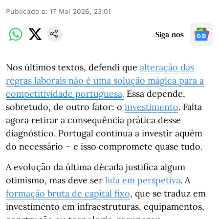
Publicado a
:
17 Mai 2026, 23:01
Siga-nos
Nos últimos textos, defendi que
alteração das
regras laborais não é uma solução mágica para a
competitividade portuguesa
.
Essa depende,
sobretudo, de outro fator: o
investimento
. Falta
agora retirar a consequência prática desse
diagnóstico. Portugal continua a investir aquém
do necessário – e isso compromete quase tudo.
A evolução da última década justifica algum
otimismo, mas deve ser
lida em perspetiva
. A
formação bruta de capital fixo
, que se traduz em
investimento em infraestruturas, equipamentos,