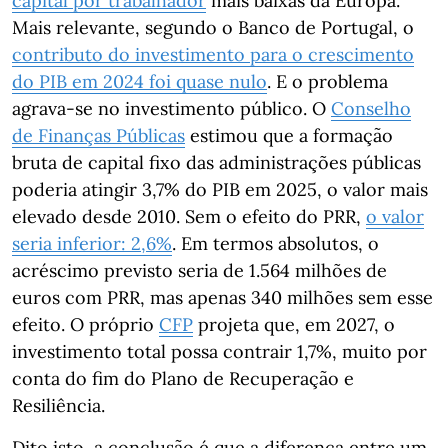
capital por trabalhador
mais baixas da Europa.
Mais relevante, segundo o Banco de Portugal, o
contributo do investimento para o crescimento
do PIB em 2024 foi quase nulo
. E o problema
agrava-se no investimento público. O
Conselho
de Finanças Públicas
estimou que a formação
bruta de capital fixo das administrações públicas
poderia atingir 3,7% do PIB em 2025, o valor mais
elevado desde 2010. Sem o efeito do PRR,
o valor
seria inferior: 2,6%
. Em termos absolutos, o
acréscimo previsto seria de 1.564 milhões de
euros com PRR, mas apenas 340 milhões sem esse
efeito. O próprio
CFP
projeta que, em 2027, o
investimento total possa contrair 1,7%, muito por
conta do fim do Plano de Recuperação e
Resiliência.
Dito isto, a conclusão é que a diferença entre um