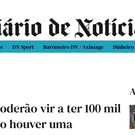
os
DN Sport
Barómetro DN / Aximage
Dinheiro
A
oderão vir a ter 100 mil
não houver uma