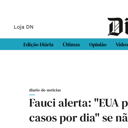
Loja DN
Edição Diária
Últimas
Opinião
Víde
diario-de-noticias
Fauci alerta: "EUA p
casos por dia" se 