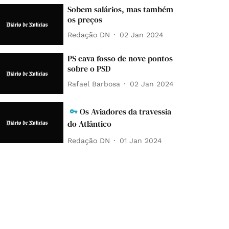
Sobem salários, mas também
os preços
Redação DN
02 Jan 2024
PS cava fosso de nove pontos
sobre o PSD
Rafael Barbosa
02 Jan 2024
Os Aviadores da travessia
do Atlântico
Redação DN
01 Jan 2024