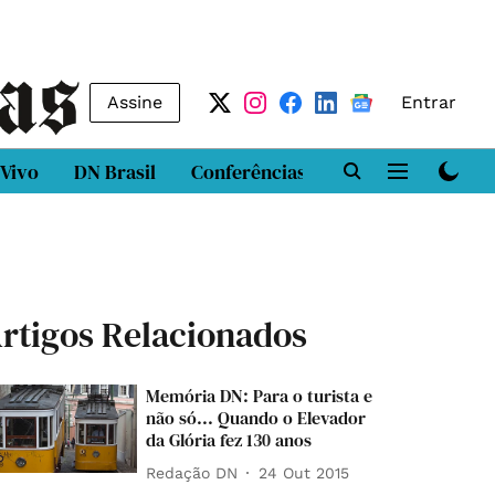
Assine
Entrar
 Vivo
DN Brasil
Conferências
DN LAB
Class
rtigos Relacionados
Memória DN: Para o turista e
não só... Quando o Elevador
da Glória fez 130 anos
Redação DN
24 Out 2015