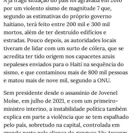
A já frágil situação do país foi agravada em 2010
por um violento sismo de magnitude 7 que,
segundo as estimativas do próprio governo
haitiano, terá feito entre 200 mil e 300 mil
mortos, além de ter destruído edifícios e
estradas. Pouco depois, as autoridades locais
tiveram de lidar com um surto de cólera, que se
acredita ter tido origem nos capacetes azuis
nepaleses enviados para o Haiti na sequência do
sismo, e que contaminou mais de 800 mil pessoas
e matou mais de nove mil, segundo a ONU.
Sem presidente desde o assassínio de Jovenel
Moïse, em julho de 2021, e com um primeiro-
ministro interino, a instabilidade política também
explica em parte a violência que se tem espalhado
pelo país, sobretudo na capital, controlada em
grande parte pela aliança de gangues
Viv Ansanm