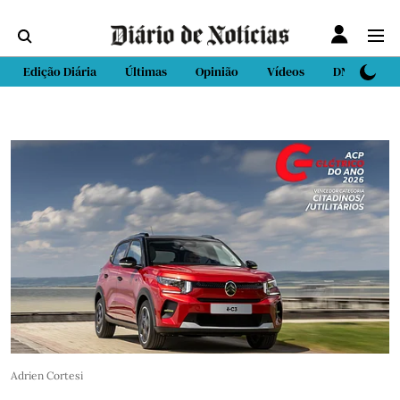
Edição Diária
Últimas
Opinião
Vídeos
DN Sport
Adrien Cortesi