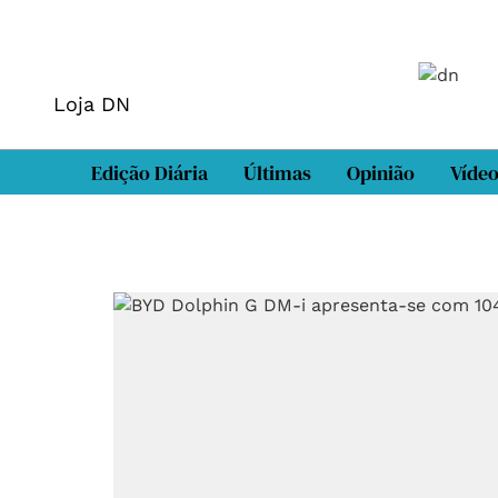
Loja DN
Edição Diária
Últimas
Opinião
Víde