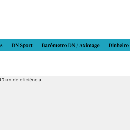
os
DN Sport
Barómetro DN / Aximage
Dinheiro