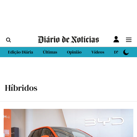
Edição Diária
Últimas
Opinião
Vídeos
DN Sport
Híbridos