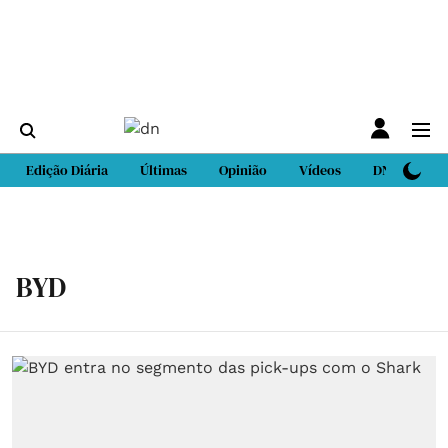
Edição Diária
Últimas
Opinião
Vídeos
DN Sport
BYD