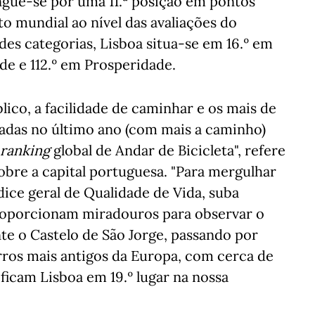
tingue-se por uma 11.ª posição em pontos
sto mundial ao nível das avaliações do
des categorias, Lisboa situa-se em 16.º em
de e 112.º em Prosperidade.
co, a facilidade de caminhar e os mais de
radas no último ano (com mais a caminho)
ranking
global de Andar de Bicicleta", refere
sobre a capital portuguesa. "Para mergulhar
dice geral de Qualidade de Vida, suba
proporcionam miradouros para observar o
te o Castelo de São Jorge, passando por
irros mais antigos da Europa, com cerca de
ificam Lisboa em 19.º lugar na nossa