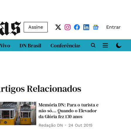
Assine
Entrar
 Vivo
DN Brasil
Conferências
DN LAB
Class
rtigos Relacionados
Memória DN: Para o turista e
não só... Quando o Elevador
da Glória fez 130 anos
Redação DN
24 Out 2015