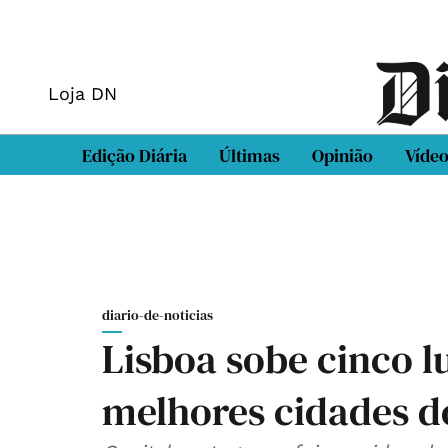
Loja DN
Edição Diária
Últimas
Opinião
Víde
diario-de-noticias
Lisboa sobe cinco lu
melhores cidades 