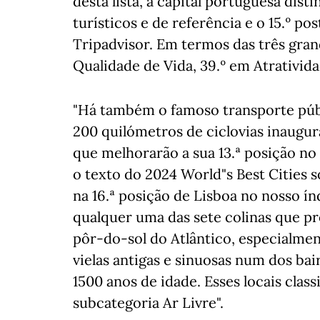
desta lista, a capital portuguesa dis
turísticos e de referência e o 15.º po
Tripadvisor. Em termos das três gran
Qualidade de Vida, 39.º em Atrativida
"Há também o famoso transporte públi
200 quilómetros de ciclovias inaugu
que melhorarão a sua 13.ª posição no
o texto do 2024 World"s Best Cities 
na 16.ª posição de Lisboa no nosso ín
qualquer uma das sete colinas que 
pôr-do-sol do Atlântico, especialmen
vielas antigas e sinuosas num dos ba
1500 anos de idade. Esses locais class
subcategoria Ar Livre".