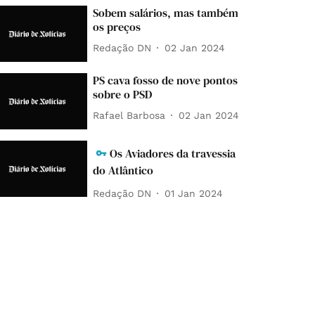
Sobem salários, mas também
os preços
Redação DN
02 Jan 2024
PS cava fosso de nove pontos
sobre o PSD
Rafael Barbosa
02 Jan 2024
Os Aviadores da travessia
do Atlântico
Redação DN
01 Jan 2024