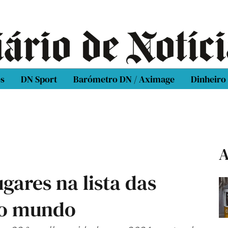
os
DN Sport
Barómetro DN / Aximage
Dinheiro
A
gares na lista das
do mundo