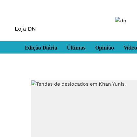
Loja DN
Edição Diária
Últimas
Opinião
Víde