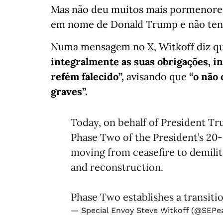
Mas não deu muitos mais pormenores
em nome de Donald Trump e não tenha
Numa mensagem no X, Witkoff diz q
integralmente as suas obrigações, i
refém falecido”,
avisando que
“o não
graves”.
Today, on behalf of President T
Phase Two of the President’s 20-
moving from ceasefire to demilit
and reconstruction.
Phase Two establishes a transiti
— Special Envoy Steve Witkoff (@SEPe