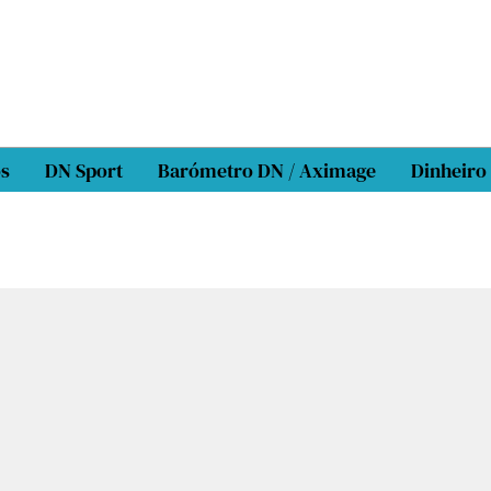
os
DN Sport
Barómetro DN / Aximage
Dinheiro