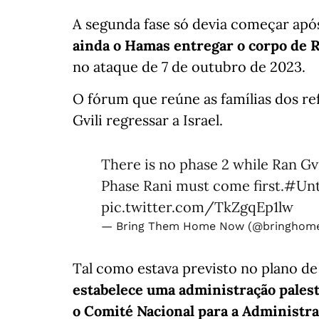
A segunda fase só devia começar após
ainda o Hamas entregar o corpo de R
no ataque de 7 de outubro de 2023.
O fórum que reúne as famílias dos ref
Gvili regressar a Israel.
There is no phase 2 while Ran Gvili
Phase Rani must come first.
#Unt
pic.twitter.com/TkZgqEp1lw
— Bring Them Home Now (@bringho
Tal como estava previsto no plano d
estabelece uma administração palest
o Comité Nacional para a Administraç