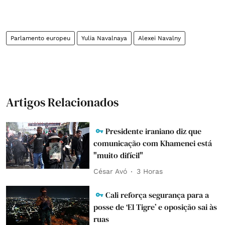
Parlamento europeu
Yulia Navalnaya
Alexei Navalny
Artigos Relacionados
Presidente iraniano diz que
comunicação com Khamenei está
"muito difícil"
César Avó
3 Horas
Cali reforça segurança para a
posse de ‘El Tigre’ e oposição sai às
ruas