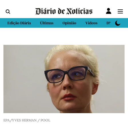
Edição Diária
Últimas
Opinião
Vídeos
DN Sport
EPA/YVES HERMAN / POOL