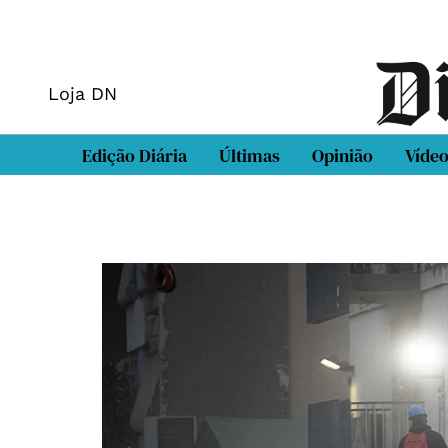
Loja DN
Edição Diária
Últimas
Opinião
Víde