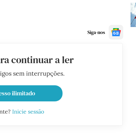
Siga-nos
ra continuar a ler
tigos sem interrupções.
esso ilimitado
ante?
Inicie sessão