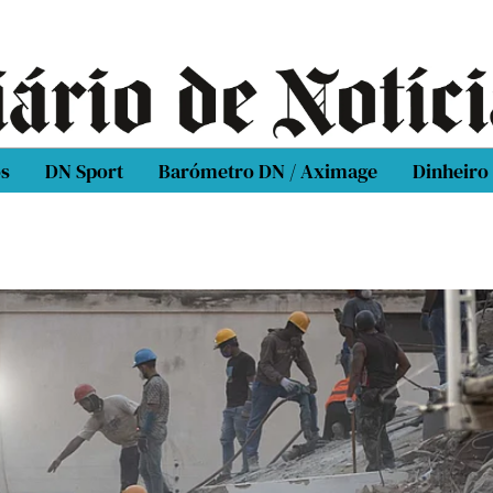
os
DN Sport
Barómetro DN / Aximage
Dinheiro