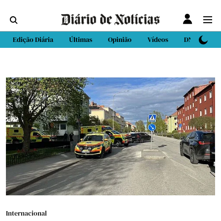
Edição Diária
Últimas
Opinião
Vídeos
DN Sport
Internacional