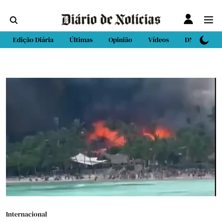
Edição Diária
Últimas
Opinião
Vídeos
DN Sport
Internacional