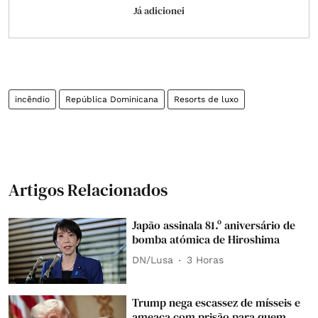
Já adicionei
incêndio
República Dominicana
Resorts de luxo
Artigos Relacionados
Japão assinala 81.º aniversário de
bomba atómica de Hiroshima
DN/Lusa
3 Horas
Trump nega escassez de mísseis e
ameaça com prisão para quem