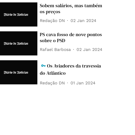
Sobem salários, mas também
os preços
Redação DN
02 Jan 2024
PS cava fosso de nove pontos
sobre o PSD
Rafael Barbosa
02 Jan 2024
Os Aviadores da travessia
do Atlântico
Redação DN
01 Jan 2024