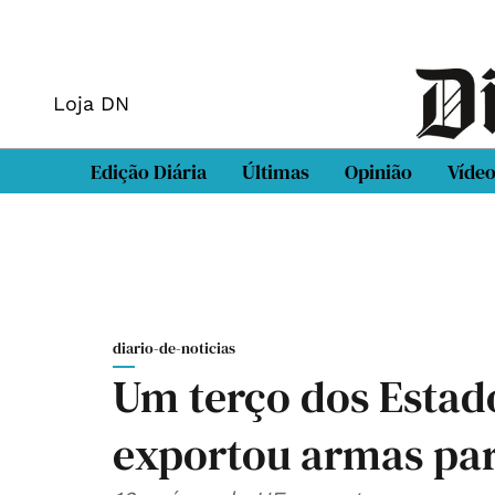
Loja DN
Edição Diária
Últimas
Opinião
Víde
diario-de-noticias
Um terço dos Esta
exportou armas par