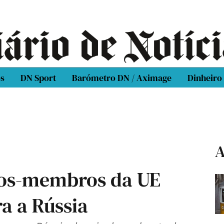
os
DN Sport
Barómetro DN / Aximage
Dinheiro
A
dos-membros da UE
a a Rússia