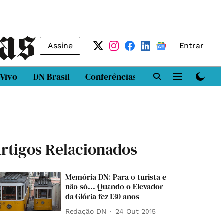
Assine
Entrar
 Vivo
DN Brasil
Conferências
DN LAB
Class
rtigos Relacionados
Memória DN: Para o turista e
não só... Quando o Elevador
da Glória fez 130 anos
Redação DN
24 Out 2015