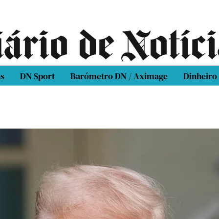
os
DN Sport
Barómetro DN / Aximage
Dinheiro