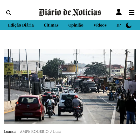
Edição Diária
Últimas
Opinião
Vídeos
DN Sport
Luanda
AMPE ROGERIO / Lusa