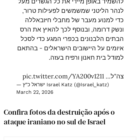
להשמיד באופן מיידי את כל הגשרים מעל
לנהר הליטני שמשמשים לפעילות טרור,
כדי למנוע מעבר של מחבלי חיזבאללה
ונשק דרומה, ובנוסף לכך להאיץ את הרס
הבתים הלבנונים בכפרי המגע כדי לסכל
איומים על היישובים הישראלים - בהתאם
למודל בית חאנון ורפיח בעזה.
pic.twitter.com/YA200v1211
צה"ל…
— ישראל כ”ץ Israel Katz (@Israel_katz)
March 22, 2026
Confira fotos da destruição após o
ataque iraniano no sul de Israel