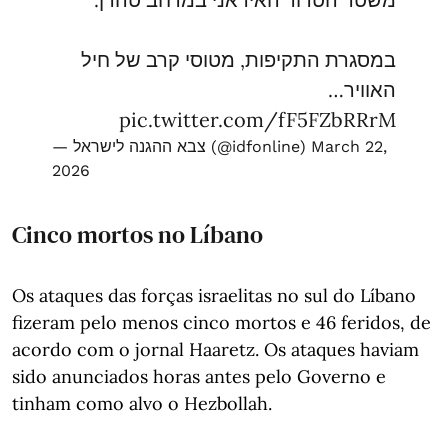
במסגרת התקיפות, מטוסי קרב של חיל
האוויר…
pic.twitter.com/fF5FZbRRrM
— צבא ההגנה לישראל (@idfonline)
March 22,
2026
Cinco mortos no Líbano
Os ataques das forças israelitas no sul do Líbano
fizeram pelo menos cinco mortos e 46 feridos, de
acordo com o jornal Haaretz. Os ataques haviam
sido anunciados horas antes pelo Governo e
tinham como alvo o Hezbollah.