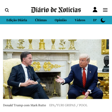
Edição Diária
Últimas
Opinião
Vídeos
DN Sport
Donald Trump com Mark Rutte
EPA/YURI GRIPAS / POOL