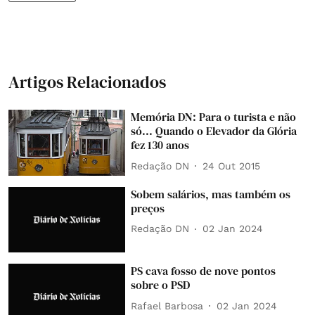
Artigos Relacionados
Memória DN: Para o turista e não
só... Quando o Elevador da Glória
fez 130 anos
Redação DN
24 Out 2015
Sobem salários, mas também os
preços
Redação DN
02 Jan 2024
PS cava fosso de nove pontos
sobre o PSD
Rafael Barbosa
02 Jan 2024