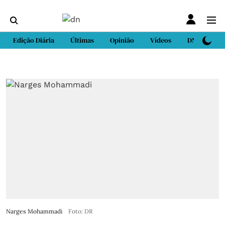
Edição Diária
Últimas
Opinião
Vídeos
DN Sport
Narges Mohammadi
Foto: DR