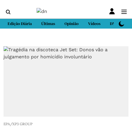
Edição Diária
Últimas
Opinião
Vídeos
DN Sport
EPA/XP3 GROUP