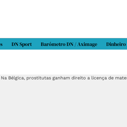
os
DN Sport
Barómetro DN / Aximage
Dinheiro