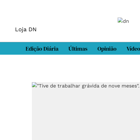
Loja DN
Edição Diária
Últimas
Opinião
Víde