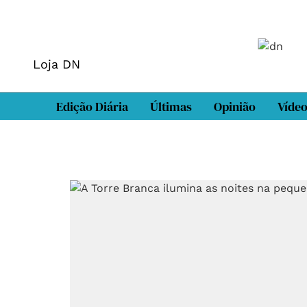
Loja DN
Edição Diária
Últimas
Opinião
Víde