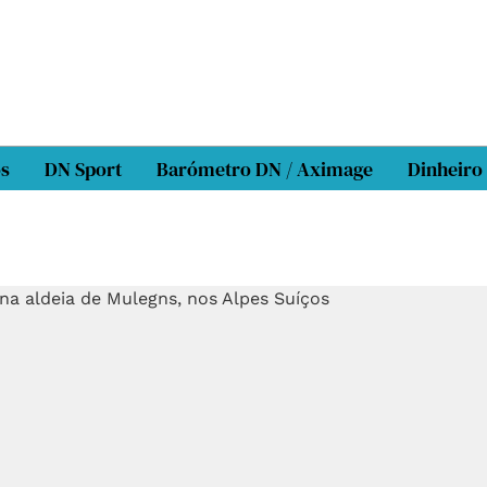
os
DN Sport
Barómetro DN / Aximage
Dinheiro