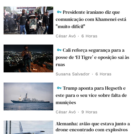
Presidente iraniano diz que
comunicação com Khamenei está
"muito difícil"
César Avó
6 Horas
Cali reforça segurança para a
posse de ‘El Tigre’ e oposição sai às
ruas
Susana Salvador
6 Horas
Trump aponta para Hegseth e
este para o seu vice sobre falta de
munições
César Avó
9 Horas
Alemanha: avião que estava junto a
drone encontrado com explosivos