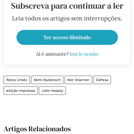
Subscreva para continuar a ler
Leia todos os artigos sem interrupções.
Ter acesso ilimitado
Já é assinante?
Inicie sessão
Reino Unido
Kemi Badenoch
Keir Starmer
Defesa
edição impressa
John Healey
Artigos Relacionados