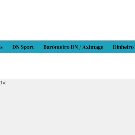
os
DN Sport
Barómetro DN / Aximage
Dinheiro