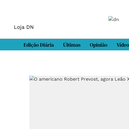
Loja DN
Edição Diária
Últimas
Opinião
Víde