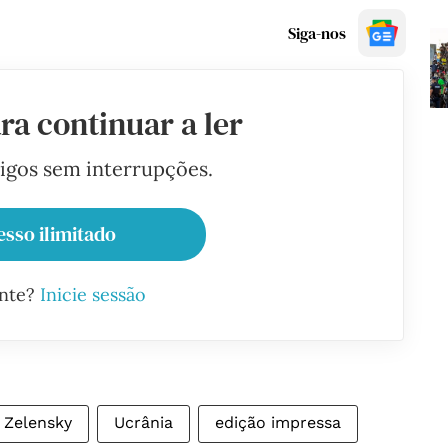
Siga-nos
ra continuar a ler
tigos sem interrupções.
esso ilimitado
ante?
Inicie sessão
 Zelensky
Ucrânia
edição impressa