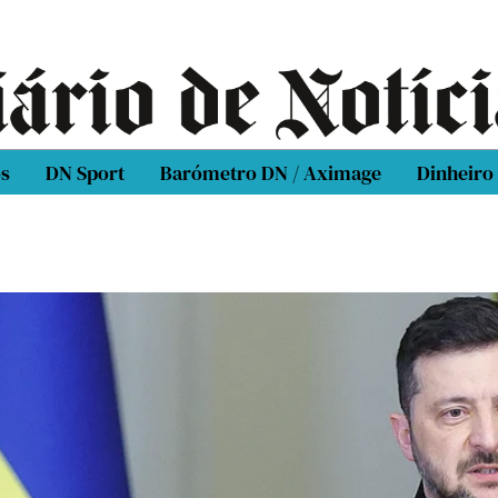
os
DN Sport
Barómetro DN / Aximage
Dinheiro