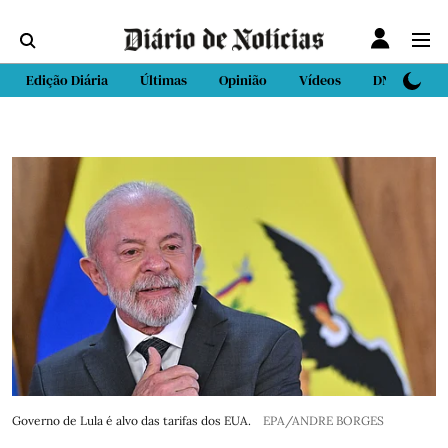
Edição Diária
Últimas
Opinião
Vídeos
DN Sport
Governo de Lula é alvo das tarifas dos EUA.
EPA/ANDRE BORGES