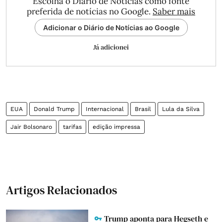
Escolha o Diário de Notícias como fonte
preferida de notícias no Google.
Saber mais
Adicionar o Diário de Notícias ao Google
Já adicionei
EUA
Donald Trump
Internacional
Brasil
Lula da Silva
Jair Bolsonaro
tarifas
edição impressa
Artigos Relacionados
Trump aponta para Hegseth e