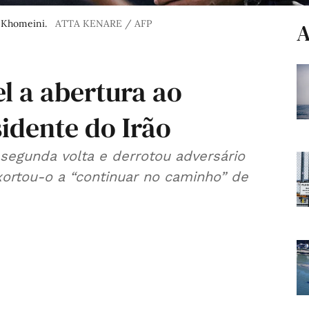
 Khomeini.
ATTA KENARE / AFP
A
l a abertura ao
sidente do Irão
segunda volta e derrotou adversário
xortou-o a “continuar no caminho” de