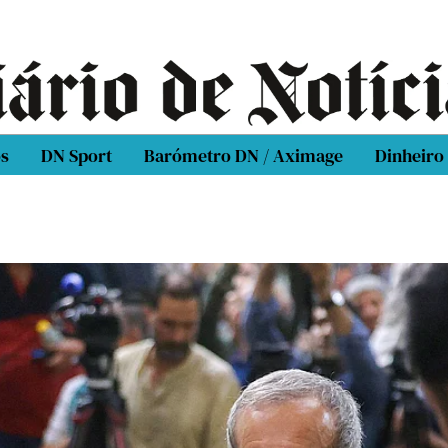
os
DN Sport
Barómetro DN / Aximage
Dinheiro