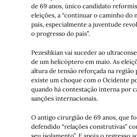
de 69 anos, único candidato reformist
eleições, a “continuar o caminho do m
país, especialmente a juventude revol
o progresso do país”.
Pezeshkian vai suceder ao ultracons
de um helicóptero em maio. As eleiç
altura de tensão reforçada na região
existe um choque com o Ocidente po
quando há contestação interna por c
sanções internacionais.
O antigo cirurgião de 69 anos, que f
defendido “relações construtivas” com
seu isolamento”. E apoia o regresso a