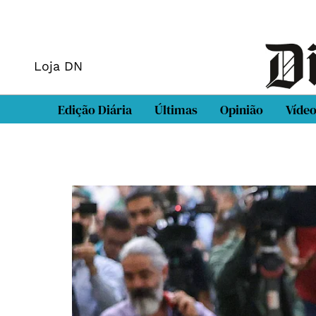
Loja DN
Edição Diária
Últimas
Opinião
Víde