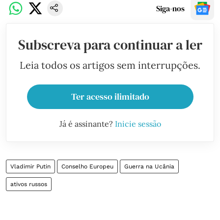
Siga-nos
Subscreva para continuar a ler
Leia todos os artigos sem interrupções.
Ter acesso ilimitado
Já é assinante?
Inicie sessão
Vladimir Putin
Conselho Europeu
Guerra na Ucânia
ativos russos