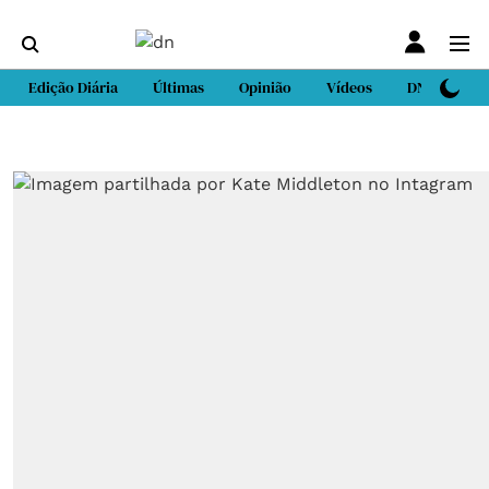
Edição Diária
Últimas
Opinião
Vídeos
DN Sport