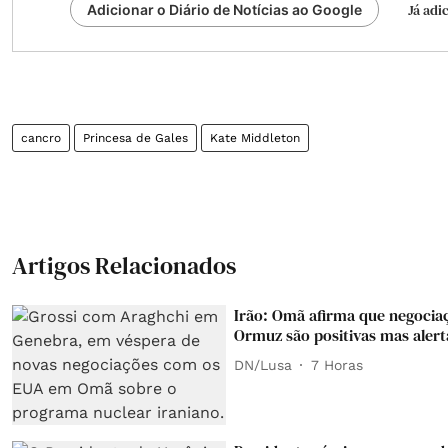
Já adi
Adicionar o Diário de Notícias ao Google
cancro
Princesa de Gales
Kate Middleton
Artigos Relacionados
Irão: Omã afirma que negocia
Ormuz são positivas mas alert
DN/Lusa
7 Horas