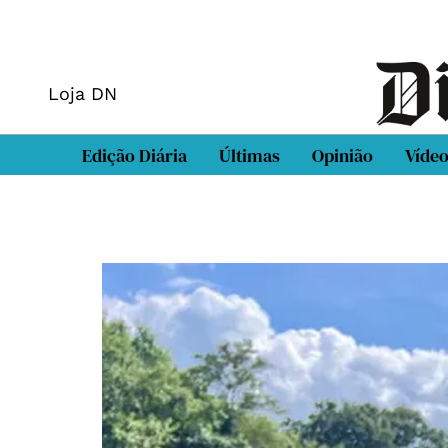
Loja DN
Edição Diária
Últimas
Opinião
Víde