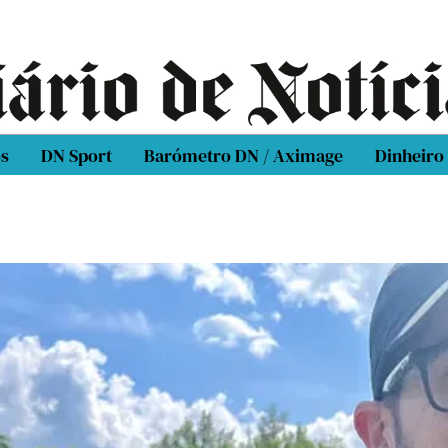
os
DN Sport
Barómetro DN / Aximage
Dinheiro