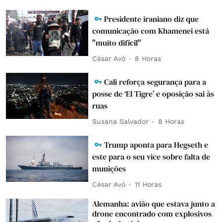
Presidente iraniano diz que
comunicação com Khamenei está
"muito difícil"
César Avó
8 Horas
Cali reforça segurança para a
posse de ‘El Tigre’ e oposição sai às
ruas
Susana Salvador
8 Horas
Trump aponta para Hegseth e
este para o seu vice sobre falta de
munições
César Avó
11 Horas
Alemanha: avião que estava junto a
drone encontrado com explosivos