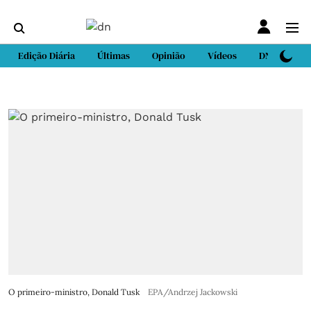
Edição Diária
Últimas
Opinião
Vídeos
DN Sport
O primeiro-ministro, Donald Tusk
EPA/Andrzej Jackowski