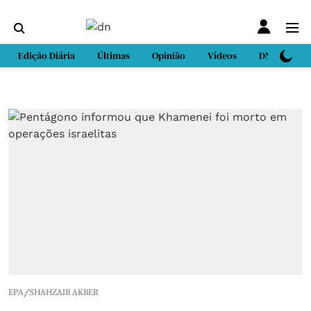
Edição Diária
Últimas
Opinião
Vídeos
DN Sport
EPA/SHAHZAIB AKBER