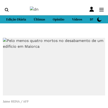
Edição Diária
Últimas
Opinião
Vídeos
DN Sport
Jaime REINA / AFP