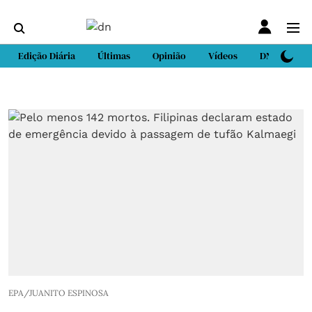
Edição Diária
Últimas
Opinião
Vídeos
DN Sport
EPA/JUANITO ESPINOSA