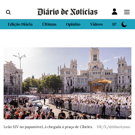
Edição Diária
Últimas
Opinião
Vídeos
DN Sport
Leão XIV no papamóvel, à chegada à praça de Cibeles.
DR/X/@IdiazAyuso