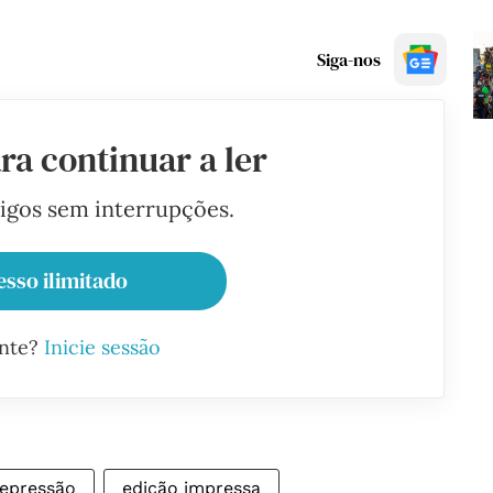
Siga-nos
ra continuar a ler
tigos sem interrupções.
esso ilimitado
ante?
Inicie sessão
epressão
edição impressa