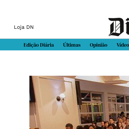
Loja DN
Edição Diária
Últimas
Opinião
Víde