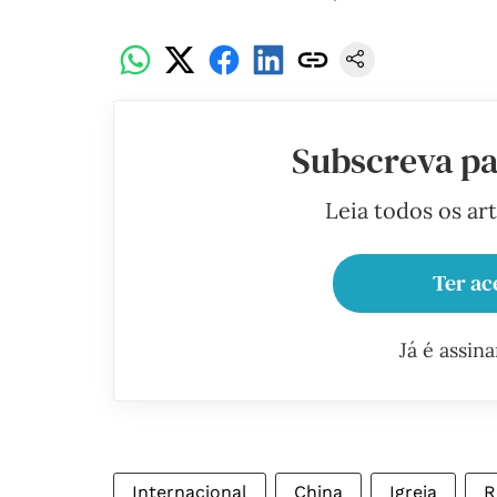
Subscreva pa
Leia todos os ar
Ter ac
Já é assin
Internacional
China
Igreja
R