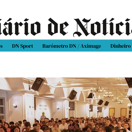
os
DN Sport
Barómetro DN / Aximage
Dinheiro