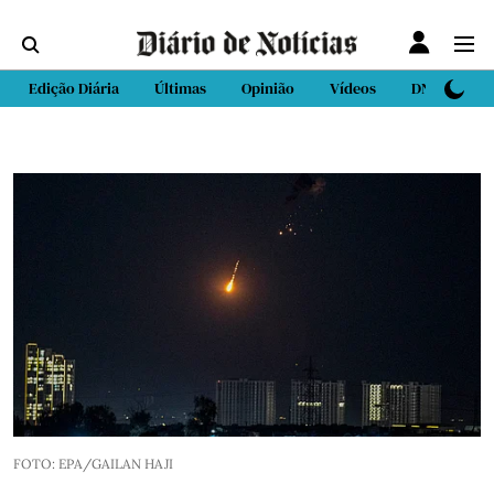
Edição Diária
Últimas
Opinião
Vídeos
DN Sport
FOTO: EPA/GAILAN HAJI