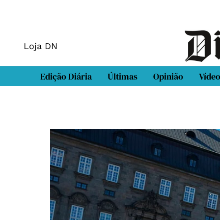
Loja DN
Edição Diária
Últimas
Opinião
Víde