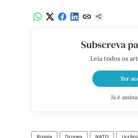
Subscreva pa
Leia todos os ar
Ter ac
Já é assin
Rússia
Drones
NATO
Ucrâni