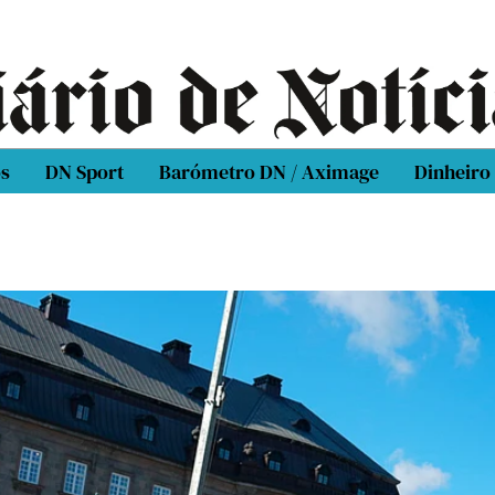
os
DN Sport
Barómetro DN / Aximage
Dinheiro