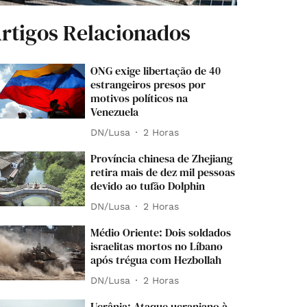
rtigos Relacionados
ONG exige libertação de 40
estrangeiros presos por
motivos políticos na
Venezuela
DN/Lusa
2 Horas
Província chinesa de Zhejiang
retira mais de dez mil pessoas
devido ao tufão Dolphin
DN/Lusa
2 Horas
Médio Oriente: Dois soldados
israelitas mortos no Líbano
após trégua com Hezbollah
DN/Lusa
2 Horas
Ucrânia: Ataque ucraniano à