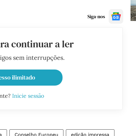
Siga-nos
ra continuar a ler
tigos sem interrupções.
esso ilimitado
ante?
Inicie sessão
a
Conselho Europeu
edição impressa