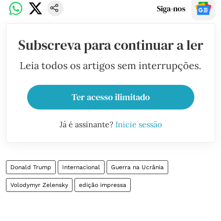
Siga-nos
Subscreva para continuar a ler
Leia todos os artigos sem interrupções.
Ter acesso ilimitado
Já é assinante?
Inicie sessão
Donald Trump
Internacional
Guerra na Ucrânia
Volodymyr Zelensky
edição impressa