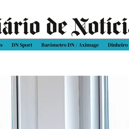
os
DN Sport
Barómetro DN / Aximage
Dinheiro