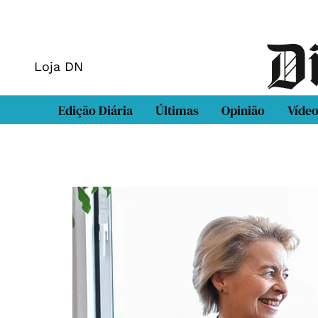
Loja DN
Edição Diária
Últimas
Opinião
Víde