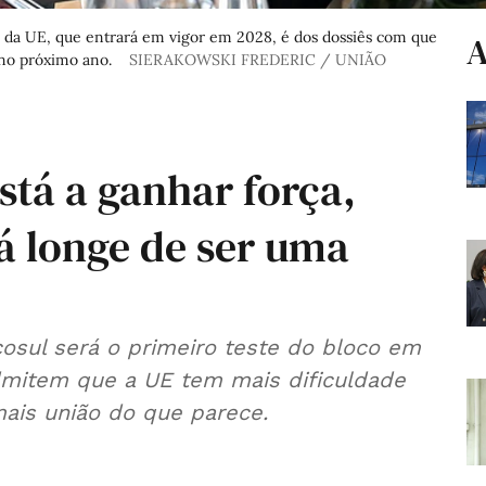
l da UE, que entrará em vigor em 2028, é dos dossiês com que
A
 no próximo ano.
SIERAKOWSKI FREDERIC / UNIÃO
stá a ganhar força,
á longe de ser uma
osul será o primeiro teste do bloco em
dmitem que a UE tem mais dificuldade
ais união do que parece.