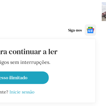
Siga-nos
ra continuar a ler
tigos sem interrupções.
esso ilimitado
ante?
Inicie sessão