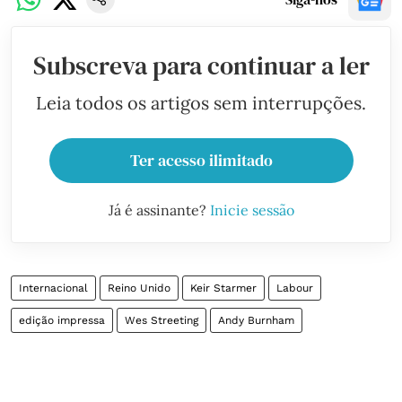
Subscreva para continuar a ler
Leia todos os artigos sem interrupções.
Ter acesso ilimitado
Já é assinante?
Inicie sessão
Internacional
Reino Unido
Keir Starmer
Labour
edição impressa
Wes Streeting
Andy Burnham