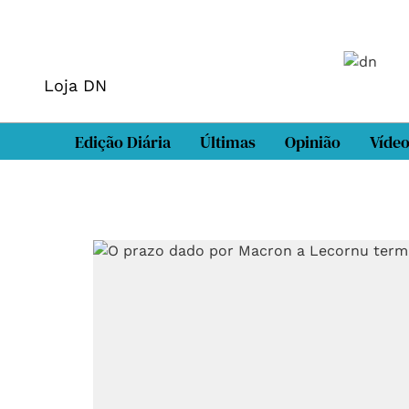
Loja DN
Edição Diária
Últimas
Opinião
Víde