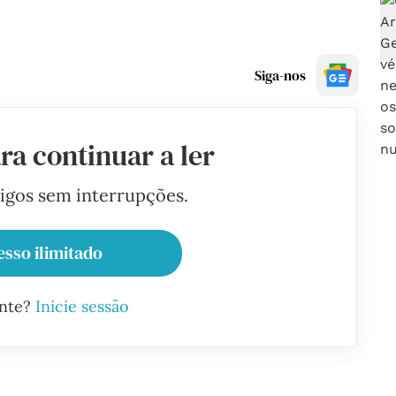
Siga-nos
ra continuar a ler
tigos sem interrupções.
esso ilimitado
ante?
Inicie sessão