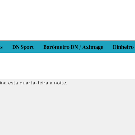
os
DN Sport
Barómetro DN / Aximage
Dinheiro