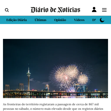
Edição Diária
Últimas
Opinião
Vídeos
DN Sport
As fronteiras do território registaram a passagem de cerca de 867 mil
pessoas no sábado, o número mais elevado desde que os registos diários