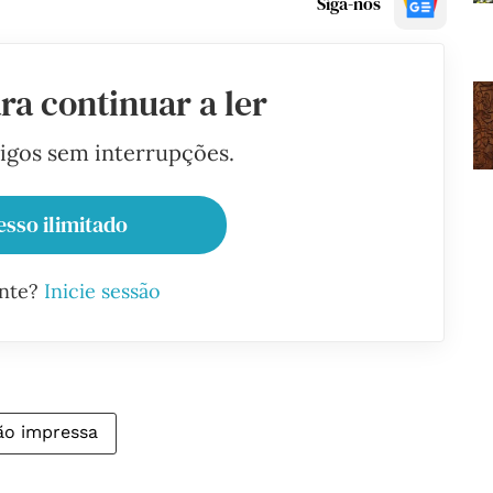
Siga-nos
ra continuar a ler
tigos sem interrupções.
esso ilimitado
ante?
Inicie sessão
ão impressa