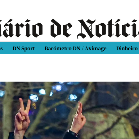
os
DN Sport
Barómetro DN / Aximage
Dinheiro