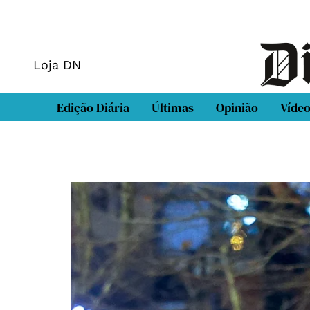
Loja DN
Edição Diária
Últimas
Opinião
Víde